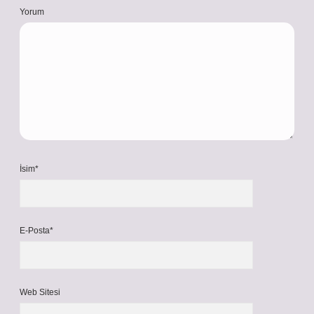
Yorum
İsim*
E-Posta*
Web Sitesi