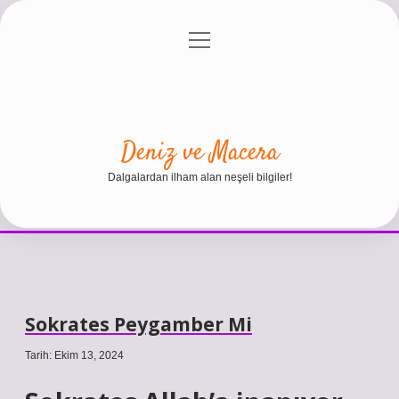
menüyü
Anasayfa
Gizlilik Politikası
Yasal Uyarı
aç
Hakkımızda
Deniz ve Macera
Dalgalardan ilham alan neşeli bilgiler!
Sokrates Peygamber Mi
Tarih: Ekim 13, 2024