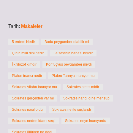
Tarih:
Makaleler
5 erdem Nedir
Buda peygamber olabilir mi
Çinin milli dini nedir
Felsefenin babası kimdir
İlk filozof kimdir
Konfüçyüs peygamber miydi
Platon inancı nedir
Platon Tanrıya inanıyor mu
Sokrates Allaha inanıyor mu
Sokrates ateist midir
Sokrates gerçekten var mı
Sokrates hangi dine mensup
Sokrates nasıl öldü
Sokrates ne ile suçlandı
Sokrates neden idamı seçti
Sokrates neye inanıyordu
Sokrates ölürken ne dedi