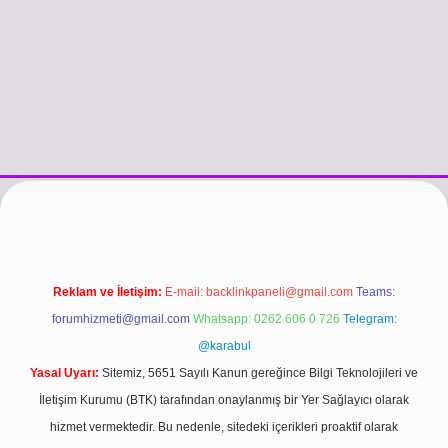
://www.betexper.xyz/
betci.co
betci giriş
hiltonbet güncel giriş
Reklam ve İletişim:
E-mail:
backlinkpaneli@gmail.com
Teams:
forumhizmeti@gmail.com
Whatsapp: 0262 606 0 726
Telegram:
@karabul
Yasal Uyarı:
Sitemiz, 5651 Sayılı Kanun gereğince Bilgi Teknolojileri ve
İletişim Kurumu (BTK) tarafından onaylanmış bir Yer Sağlayıcı olarak
hizmet vermektedir. Bu nedenle, sitedeki içerikleri proaktif olarak