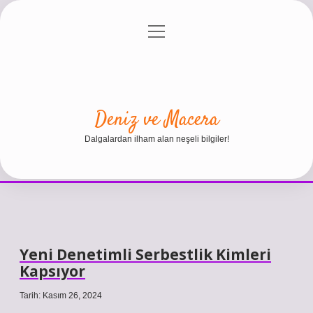
menüyü
Anasayfa
Gizlilik Politikası
Yasal Uyarı
aç
Hakkımızda
Deniz ve Macera
Dalgalardan ilham alan neşeli bilgiler!
Yeni Denetimli Serbestlik Kimleri
Kapsıyor
Tarih: Kasım 26, 2024